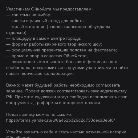
Участникам ОйноАрта мы предоставляем:
— три темы на выбор;
— краски и уличный стенд для работы;
— жильё и питание (вопрос трансфера обсуждаем
отдельно);
— площадку в самом центре города;
— формат работы как живого творческого шоу;
— официальную презентацию полотен на фестивале;
— промо и пиар в соцсетях ОйноФеста;
— возможность стать частью большого фестивального
сообщества, познакомиться с другими участниками и найти
новые творческие коллаборации.
Важно: макет будущей работы необходимо согласовать
заранее. Проект должен соответствовать законодательству
РФ. При этом художники могут свободно использовать свои
инструменты, трафареты и авторские техники.
Подать заявку можно по ссылке:
https://forms.yandex.ru/u/6a451b326d2d730deca0e5f8/
Успейте заявить о себе и стать частью визуальной истории
ОйноФеста!