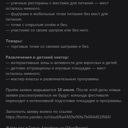
— уличные рестораны с местами для питания — мест
осталось немного;
— фудтраки и мобильные точки питания без мест для
питания;
— точки с открытым огнём и без;
— участники со своим шатром или без него.
Товары:
— торговые точки со своими шатрами и без.
Развлечения и детский сектор:
— интерактивные зоны и активности для взрослых и детей;
— детские аттракционы и игровые площадки — мест
осталось немного;
— мастер-классы и развлекательные программы.
Приём заявок закрывается
10 июля
. После этой даты новые
заявки рассматриваться не будут: команда фестиваля
переходит к интенсивной подготовке площадки и программы.
Заполнить заявку можно по ссылке:
https://forms.yandex.ru/cloud/6a44f2fe90fa7b064d51f566/
Ждём вас в Горно-Алтайске на ОйноФесте!